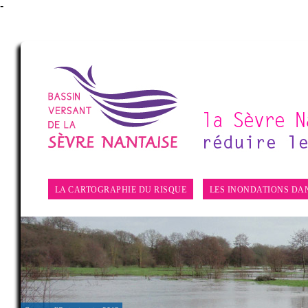
-
Crue à Tiffauges, 1983
©collection Plessy, Amis Vieux Tiffauges
>>
LA CARTOGRAPHIE DU RISQUE
LES INONDATIONS D