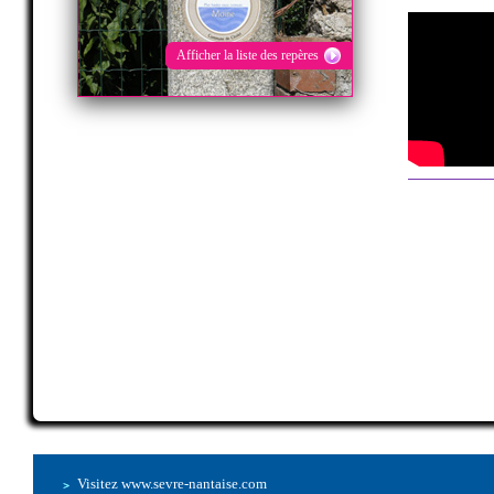
Afficher la liste des repères
Crue à Saint-Germain-sur-Moine, 2003
>>
Crue à Clisson, 1995
>>
Visitez www.sevre-nantaise.com