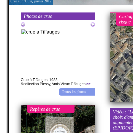
Crue sur l'Ouin, janvier 2012
Crue à Gétigné, 1983
>>
Photos de crue
Cartog
risque
Crue à Tiffauges, 1983
©collection Plessy, Amis Vieux Tiffauges
>>
Toutes les photos
Repères de crue
Vidéo : "Le
choix d'a
augmenter 
(EPIDOR